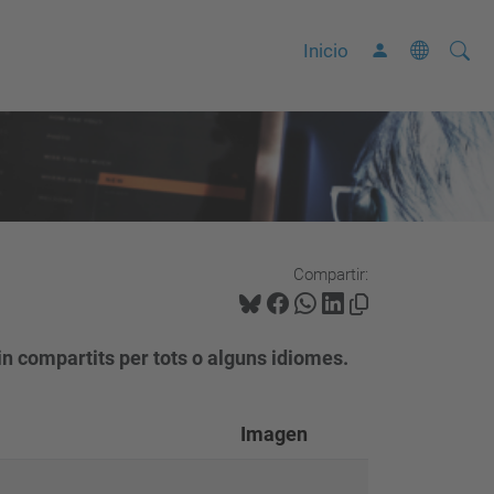
Busca
B
Inicio
ú
s
q
u
e
d
a
Compartir:
A
v
in compartits per tots o alguns idiomes.
a
n
z
Imagen
a