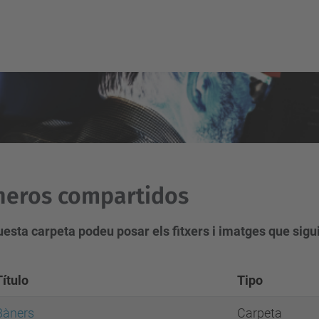
heros compartidos
esta carpeta podeu posar els fitxers i imatges que sigu
Título
Tipo
Bàners
Carpeta